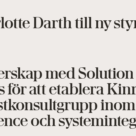
lotte Darth till ny s
erskap med Solution
för att etablera Kin
stkonsultgrupp inom
gence och systeminte