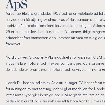
ApS
Aalestrup Elektro grundades 1957 och är en väletablerad full
service och försäljning av elmotorer, växlar, pumpar och fr
bedrivs från tre elektromekaniska verkstäder belägna i Aalest
25 erfarna tekniker. Henrik och Lars D. Hansen, tidigare ägare
erfarenhet från branschen och kommer att vara en viktig del
framöver.
Nordic Drives Group är MVI:s industriella roll-up inom OEM 
industriella elmotorer och frekvensomvandlare, och förvärvet b
de ledande aktörerna inom motorer och drivsystem i norra E
Henrik D. Hansen, säljare av Aalestrup, säger: "Vi har haft ett f
försäljningen av vårt företag, och vi gillar modellen för Nord
intressanta synergier inom gruppen. Vi är glada att vara en del 
både kan bidra till och dra nytta av att tillhöra Nordic Drives 