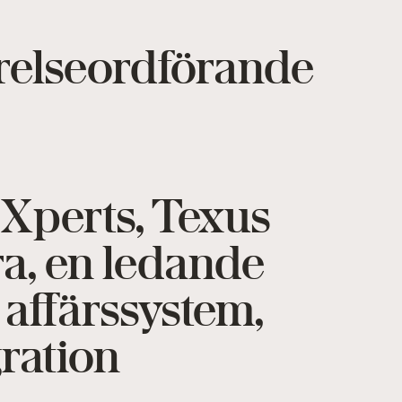
tyrelseordförande
 Xperts, Texus
ra, en ledande
 affärssystem,
gration