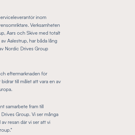
serviceleverantör inom
ekvensomriktare. Verksamheten
rup, Aars och Skive med totalt
 av Aalestrup, har båda lång
 av Nordic Drives Group
och eftermarknaden för
idrar till målet att vara en av
uropa.
int samarbete fram till
ic Drives Group. Vi ser många
av resan där vi ser att vi
Group."