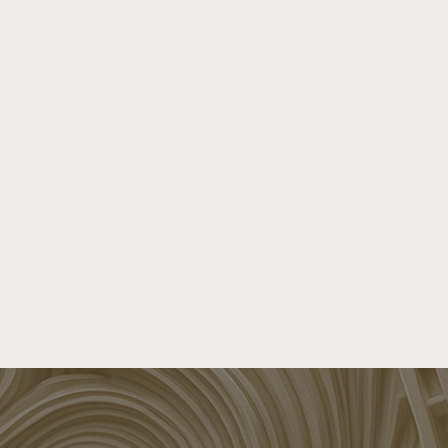
Cirkuläritet
Digitalisering
Samhällsomvandling