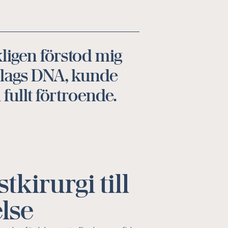
kligen förstod mig
olags DNA, kunde
fullt förtroende.
tkirurgi till
else