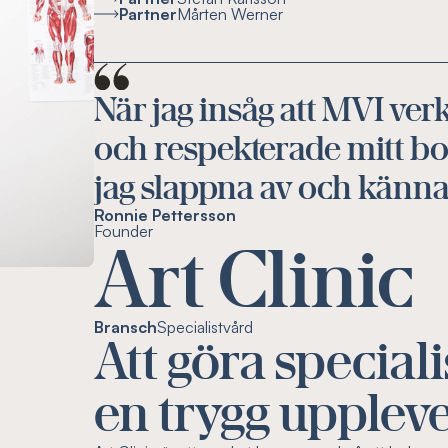
Partner
Mårten Werner
När jag insåg att MVI ver
och respekterade mitt b
jag slappna av och känna 
Ronnie Pettersson
Founder
Art Clinic
Bransch
Specialistvård
Att göra specialis
en trygg upplev