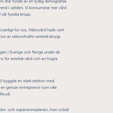
om drar fördel av en tydlig demografisk
 trend i världen. Vi konsumerar mer vård
 vår fysiska kropp.
 ovanligt för oss. Hälsovård hade varit
v av rekonstruktiv estetisk kirurgi.
rligen i Sverige och Norge under de
ns för estetisk vård och en högre
Vi byggde en stark relation med
n genuin entreprenör som ville
ita på.
affärs- och expansionsplanen, men också