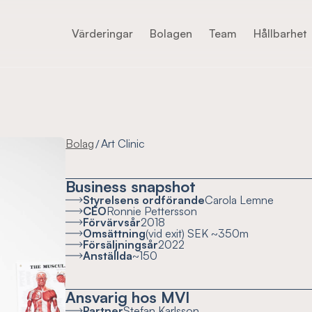
Värderingar
Bolagen
Team
Hållbarhet
Bolag
Art Clinic
/
Business snapshot
Styrelsens ordförande
Carola Lemne
CEO
Ronnie Pettersson
Förvärvsår
2018
Omsättning
(vid exit) SEK ~350m
Försäljningsår
2022
Anställda
~150
Ansvarig hos MVI
Partner
Stefan Karlsson