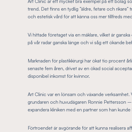
Art Clinic är ett mycket bra exempel på ett bolag s
trend. Det finns en tydlig ”äldre, fetare och rikare”
och estetisk vård för att känna oss mer tillfreds med
Vi hittade företaget via en mäklare, vilket är ganska
på vår radar ganska länge och vi såg ett ökande beho
Marknaden för plastikkirurgi har ökat tio procent å
senaste fem åren, drivet av en ökad social accepta
disponibel inkomst för kvinnor.
Art Clinic var en lönsam och växande verksamhet. 
grundaren och huvudägaren Ronnie Pettersson – e
expandera kliniken med en partner som han kunde l
Förtroendet är avgörande för att kunna realisera 