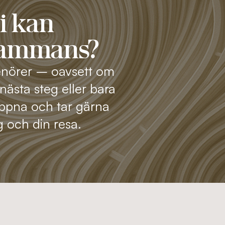
i kan
lsammans?
renörer – oavsett om
 nästa steg eller bara
 öppna och tar gärna
g och din resa.